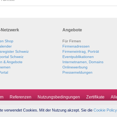
Netzwerk
Angebote
en Shop
Für Firmen
alender
Firmenadressen
sregister Schweiz
Firmeneintrag, Porträt
portal Schweiz
Eventpublikationen
en & Angebote
Internetnamen, Domains
themen
Onlinewerbung
ortal
Pressemeldungen
um
Referenzen
Nutzungsbedingungen
Zertifikate
Al
te verwendet Cookies. Mit der Nutzung akzept. Sie die
Cookie Policy