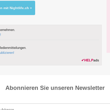
 mit Nightlife.ch »
ternehmen.
!
edienmitteilungen.
ublizieren!
✔
HELP
ads
Abonnieren Sie unseren News­letter