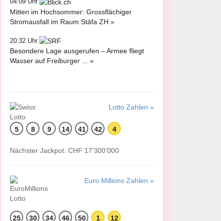
04:09 Uhr
Mitten im Hochsommer: Grossflächiger
Stromausfall im Raum Stäfa ZH »
20:32 Uhr
Besondere Lage ausgerufen – Armee fliegt
Wasser auf Freiburger ... »
Lotto Zahlen »
5
8
9
14
41
42
4
Nächster Jackpot: CHF 17'300'000
Euro Millions Zahlen »
25
30
34
46
50
1
12