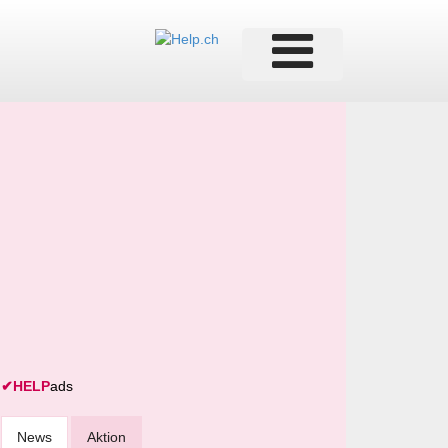
✔
HELP
ads
News
Aktion