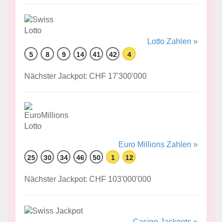
Lotto Zahlen »
5
8
9
14
41
42
4
Nächster Jackpot: CHF 17'300'000
Euro Millions Zahlen »
25
30
34
46
50
1
12
Nächster Jackpot: CHF 103'000'000
Casino Jackpots »