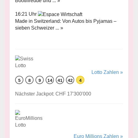
Böötlifreude und ... »
16:21 Uhr
Made in Switzerland: Von Autos bis Pyjamas –
sieben Schweizer ... »
Lotto Zahlen »
5
8
9
14
41
42
4
Nächster Jackpot: CHF 17'300'000
Euro Millions Zahlen »