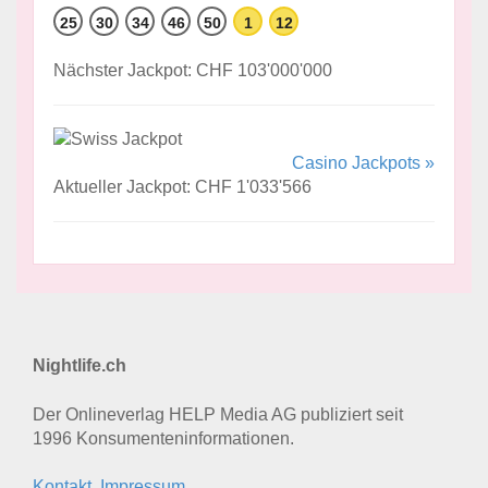
25
30
34
46
50
1
12
Nächster Jackpot: CHF 103'000'000
Casino Jackpots »
Aktueller Jackpot: CHF 1'033'566
Nightlife.ch
Der Onlineverlag HELP Media AG publiziert seit
1996 Konsumenten­informationen.
Kontakt, Impressum