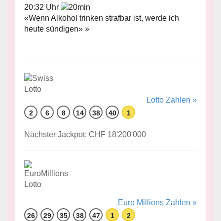
20:32 Uhr
«Wenn Alkohol trinken strafbar ist, werde ich
heute sündigen» »
Lotto Zahlen »
2
6
8
14
38
40
1
Nächster Jackpot: CHF 18'200'000
Euro Millions Zahlen »
26
29
35
38
47
1
2