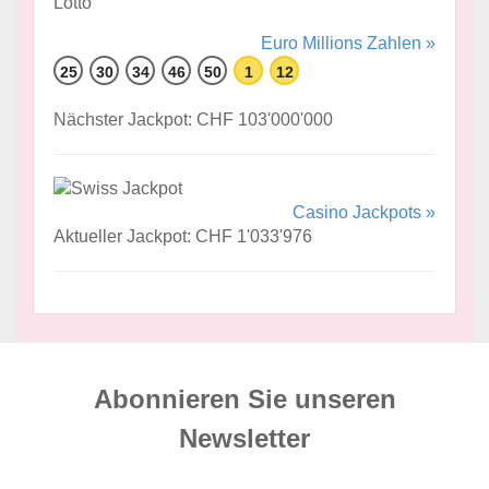
Euro Millions Zahlen »
25
30
34
46
50
1
12
Nächster Jackpot: CHF 103'000'000
Casino Jackpots »
Aktueller Jackpot: CHF 1'033'976
Abonnieren Sie unseren
News­letter