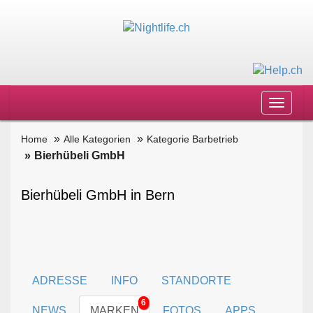
Toggle
navigat
Home
Alle Kategorien
Kategorie Barbetrieb
Bierhübeli GmbH
Bierhübeli GmbH in Bern
ADRESSE
INFO
STANDORTE
6
NEWS
MARKEN
FOTOS
APPS