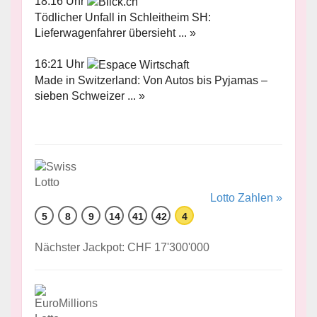
18:16 Uhr
Tödlicher Unfall in Schleitheim SH:
Lieferwagenfahrer übersieht ... »
16:21 Uhr
Made in Switzerland: Von Autos bis Pyjamas –
sieben Schweizer ... »
Lotto Zahlen »
5
8
9
14
41
42
4
Nächster Jackpot: CHF 17'300'000