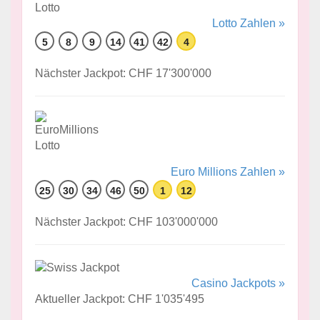
Lotto Zahlen »
5
8
9
14
41
42
4
Nächster Jackpot: CHF 17'300'000
Euro Millions Zahlen »
25
30
34
46
50
1
12
Nächster Jackpot: CHF 103'000'000
Casino Jackpots »
Aktueller Jackpot: CHF 1'035'495