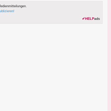
edienmitteilungen.
ublizieren!
✔
HELP
ads