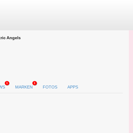
tric Angels
1
1
WS
MARKEN
FOTOS
APPS