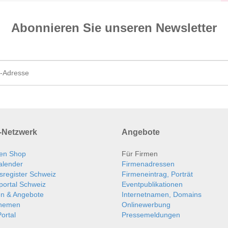
Abonnieren Sie unseren News­letter
Netzwerk
Angebote
en Shop
Für Firmen
alender
Firmenadressen
sregister Schweiz
Firmeneintrag, Porträt
portal Schweiz
Eventpublikationen
en & Angebote
Internetnamen, Domains
themen
Onlinewerbung
ortal
Pressemeldungen