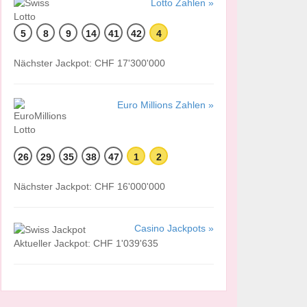
Lotto Zahlen »
5
8
9
14
41
42
4
Nächster Jackpot: CHF 17'300'000
Euro Millions Zahlen »
26
29
35
38
47
1
2
Nächster Jackpot: CHF 16'000'000
Casino Jackpots »
Aktueller Jackpot: CHF 1'039'635