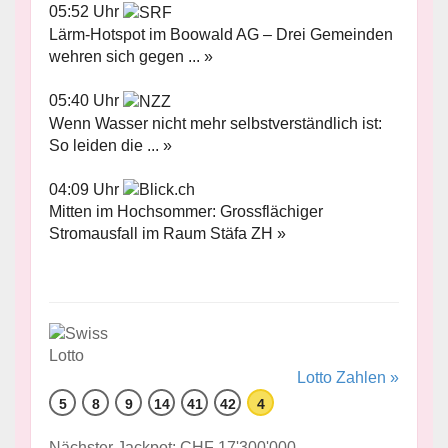
05:52 Uhr
Lärm-Hotspot im Boowald AG – Drei Gemeinden
wehren sich gegen ... »
05:40 Uhr
Wenn Wasser nicht mehr selbstverständlich ist:
So leiden die ... »
04:09 Uhr
Mitten im Hochsommer: Grossflächiger
Stromausfall im Raum Stäfa ZH »
Lotto Zahlen »
5
8
9
14
41
42
4
Nächster Jackpot: CHF 17'300'000