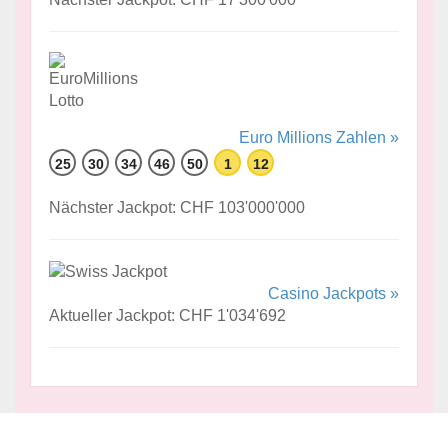
Euro Millions Zahlen »
25
30
34
46
50
1
12
Nächster Jackpot: CHF 103'000'000
Casino Jackpots »
Aktueller Jackpot: CHF 1'034'692