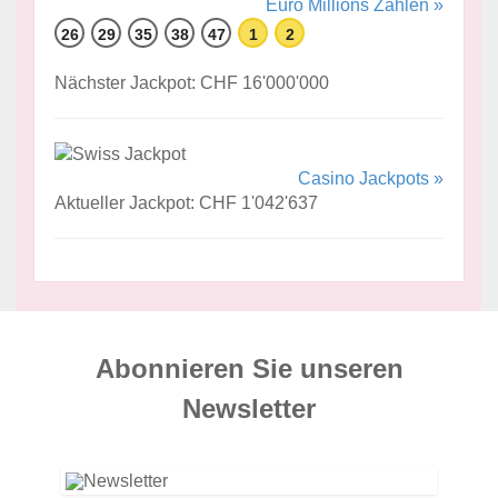
Euro Millions Zahlen »
26
29
35
38
47
1
2
Nächster Jackpot: CHF 16'000'000
Casino Jackpots »
Aktueller Jackpot: CHF 1'042'637
Abonnieren Sie unseren
News­letter