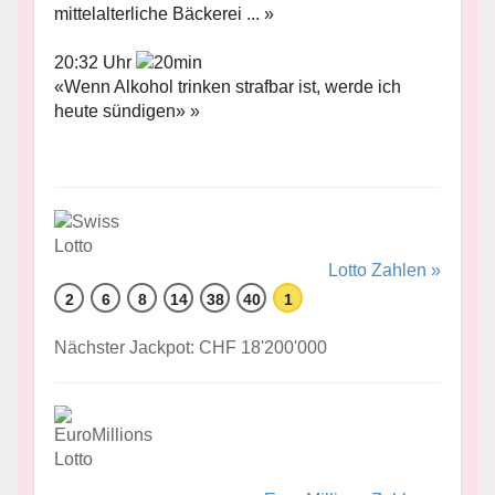
mittelalterliche Bäckerei ... »
20:32 Uhr
«Wenn Alkohol trinken strafbar ist, werde ich
heute sündigen» »
Lotto Zahlen »
2
6
8
14
38
40
1
Nächster Jackpot: CHF 18'200'000