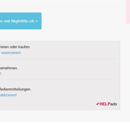
 mit Nightlife.ch »
ieren oder kaufen.
 reservieren!
ternehmen.
!
edienmitteilungen.
ublizieren!
✔
HELP
ads