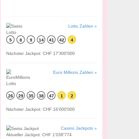
Lotto Zahlen »
5
8
9
14
41
42
4
Nächster Jackpot: CHF 17'300'000
Euro Millions Zahlen »
26
29
35
38
47
1
2
Nächster Jackpot: CHF 16'000'000
Casino Jackpots »
Aktueller Jackpot: CHF 1'038'774