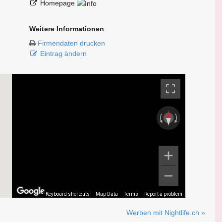
Homepage
Weitere Informationen
Firmendaten drucken
Eintrag ändern
Keyboard shortcuts
Map Data
Terms
Report a problem
Werben mit Nightlife.ch »