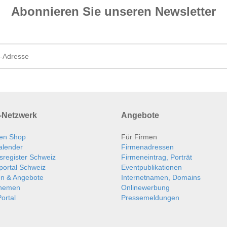
Abonnieren Sie unseren News­letter
Netzwerk
Angebote
en Shop
Für Firmen
alender
Firmenadressen
sregister Schweiz
Firmeneintrag, Porträt
portal Schweiz
Eventpublikationen
en & Angebote
Internetnamen, Domains
themen
Onlinewerbung
ortal
Pressemeldungen