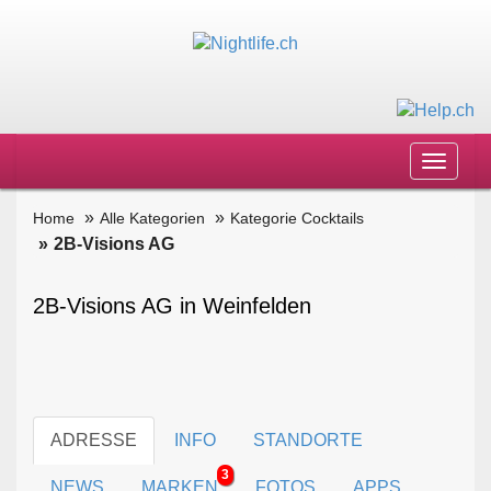
Toggle
navigat
Home
Alle Kategorien
Kategorie Cocktails
2B-Visions AG
2B-Visions AG in Weinfelden
ADRESSE
INFO
STANDORTE
3
NEWS
MARKEN
FOTOS
APPS