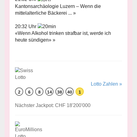
Kantonsarchäologie Luzern – Wenn die
mittelalterliche Bäckerei ... »
20:32 Uhr
«Wenn Alkohol trinken strafbar ist, werde ich
heute sündigen» »
Lotto Zahlen »
2
6
8
14
38
40
1
Nächster Jackpot: CHF 18'200'000