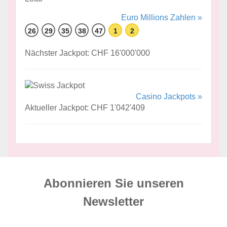
Euro Millions Zahlen »
26
29
35
38
47
1
2
Nächster Jackpot: CHF 16'000'000
Casino Jackpots »
Aktueller Jackpot: CHF 1'042'409
Abonnieren Sie unseren
News­letter