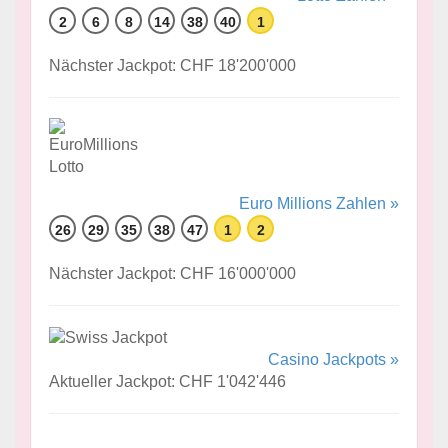
2
6
8
14
38
40
1
Nächster Jackpot: CHF 18'200'000
Euro Millions Zahlen »
26
29
35
38
47
1
2
Nächster Jackpot: CHF 16'000'000
Casino Jackpots »
Aktueller Jackpot: CHF 1'042'446